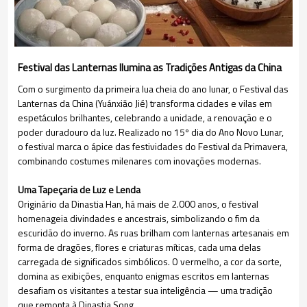
Festival das Lanternas Ilumina as Tradições Antigas da China
Com o surgimento da primeira lua cheia do ano lunar, o Festival das
Lanternas da China (Yuánxiāo Jié) transforma cidades e vilas em
espetáculos brilhantes, celebrando a unidade, a renovação e o
poder duradouro da luz. Realizado no 15º dia do Ano Novo Lunar,
o festival marca o ápice das festividades do Festival da Primavera,
combinando costumes milenares com inovações modernas.
Uma Tapeçaria de Luz e Lenda
Originário da Dinastia Han, há mais de 2.000 anos, o festival
homenageia divindades e ancestrais, simbolizando o fim da
escuridão do inverno. As ruas brilham com lanternas artesanais em
forma de dragões, flores e criaturas míticas, cada uma delas
carregada de significados simbólicos. O vermelho, a cor da sorte,
domina as exibições, enquanto enigmas escritos em lanternas
desafiam os visitantes a testar sua inteligência — uma tradição
que remonta à Dinastia Song.