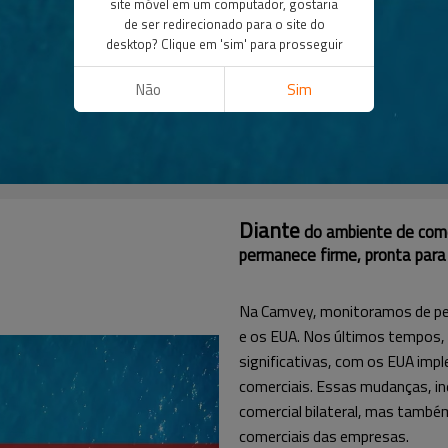
site móvel em um computador, gostaria
de ser redirecionado para o site do
desktop? Clique em 'sim' para prosseguir
Não
Sim
Diante
do ambiente de comé
permanece firme, pronta para
Na Camvey, monitoramos de per
e os EUA. Nos últimos tempos,
significativas, com os EUA impl
comerciais. Essas mudanças, in
comercial bilateral, mas també
comerciais das empresas.