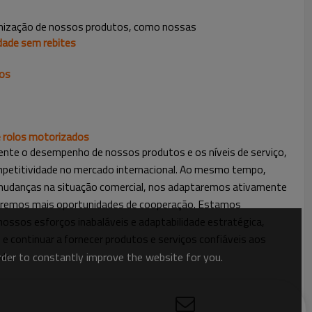
mização de nossos produtos, como nossas
idade sem rebites
eos
e rolos motorizados
ente o desempenho de nossos produtos e os níveis de serviço,
etitividade no mercado internacional. Ao mesmo tempo,
udanças na situação comercial, nos adaptaremos ativamente
scaremos mais oportunidades de cooperação. Estamos
nossos esforços inabaláveis e adaptabilidade estratégica,
e continuar a fornecer produtos e serviços confiáveis aos
do.
order to constantly improve the website for you.
es da Camvey.