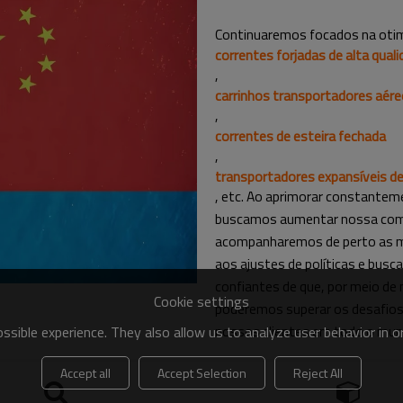
Continuaremos focados na oti
correntes forjadas de alta qual
,
carrinhos transportadores aér
,
correntes de esteira fechada
,
transportadores expansíveis d
, etc. Ao aprimorar constantem
buscamos aumentar nossa comp
acompanharemos de perto as m
aos ajustes de políticas e bu
confiantes de que, por meio de 
Cookie settings
poderemos superar os desafios 
nossos clientes em todo o mun
sible experience. They also allow us to analyze user behavior in 
Accept all
Accept Selection
Reject All
Fique ligado para mais atualizaçõ