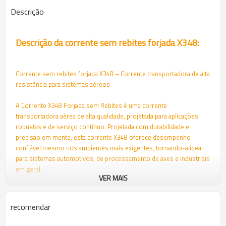
Descrição
Descrição da corrente sem rebites forjada X348:
Corrente sem rebites forjada X348 – Corrente transportadora de alta
resistência para sistemas aéreos
A Corrente X348 Forjada sem Rebites é uma corrente
transportadora aérea de alta qualidade, projetada para aplicações
robustas e de serviço contínuo. Projetada com durabilidade e
precisão em mente, esta corrente X348 oferece desempenho
confiável mesmo nos ambientes mais exigentes, tornando-a ideal
para sistemas automotivos, de processamento de aves e industriais
em geral.
VER MAIS
Esta corrente forjada de alta resistência é construída em aço-liga
40Cr e tratada termicamente para aumentar a resistência ao
recomendar
desgaste e à fadiga. Com uma carga máxima de ruptura de 110 KN, a
corrente transportadora X348 suporta cargas pesadas com