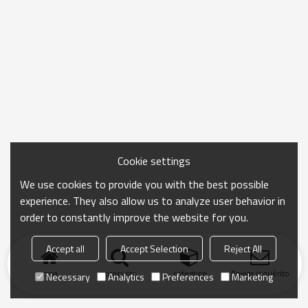
Cookie settings
We use cookies to provide you with the best possible
experience. They also allow us to analyze user behavior in
order to constantly improve the website for you.
Accept all
Accept Selection
Reject All
casa
procurar
categoria
Enviar inquérito
Necessary
Analytics
Preferences
Marketing