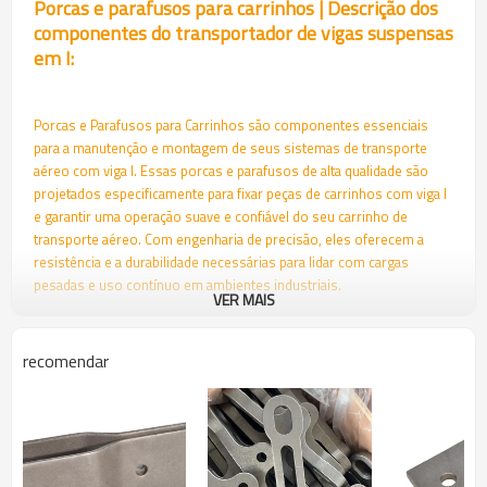
Porcas e parafusos para carrinhos | Descrição dos
componentes do transportador de vigas suspensas
em I:
Porcas e Parafusos para Carrinhos são componentes essenciais
para a manutenção e montagem de seus sistemas de transporte
aéreo com viga I. Essas porcas e parafusos de alta qualidade são
projetados especificamente para fixar peças de carrinhos com viga I
e garantir uma operação suave e confiável do seu carrinho de
transporte aéreo. Com engenharia de precisão, eles oferecem a
resistência e a durabilidade necessárias para lidar com cargas
pesadas e uso contínuo em ambientes industriais.
VER MAIS
Como parte da ampla gama de peças para transportadores aéreos,
as Porcas e Parafusos para Carrinhos desempenham um papel
recomendar
fundamental no desempenho geral do seu sistema. Eles são usados
para fixar com segurança diversos acessórios para carrinhos
transportadores, garantindo que todas as peças estejam
firmemente conectadas e funcionem com eficiência. Seja para a
instalação de um novo sistema ou para a manutenção, as Porcas e