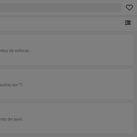
ntos de esferas.
sório em "I".
ento de aves.