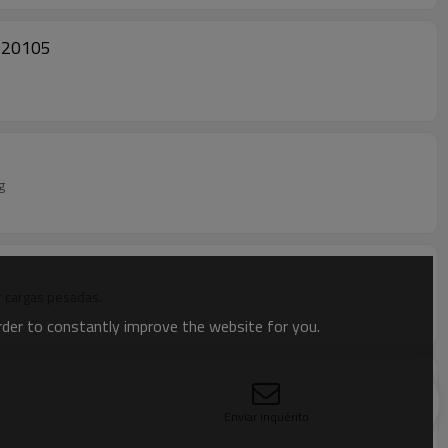
t 20105
g
r cargas pesadas.
order to constantly improve the website for you.
o
Enviar inquérito