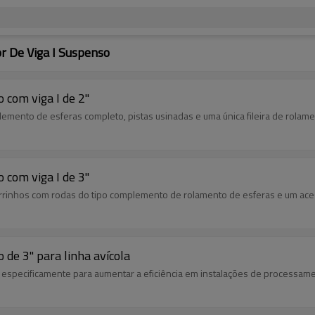
 De Viga I Suspenso
 com viga I de 2"
mento de esferas completo, pistas usinadas e uma única fileira de rolame
 com viga I de 3"
arrinhos com rodas do tipo complemento de rolamento de esferas e um aces
 de 3" para linha avícola
o especificamente para aumentar a eficiência em instalações de processam