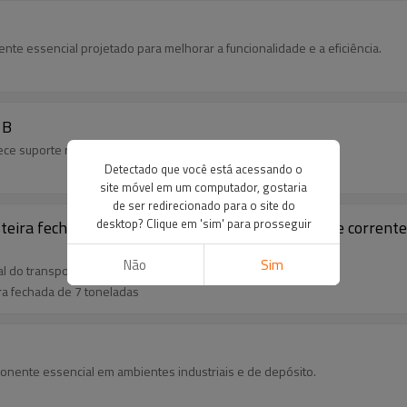
te essencial projetado para melhorar a funcionalidade e a eficiência.
 B
ce suporte robusto e durabilidade.
Detectado que você está acessando o
site móvel em um computador, gostaria
de ser redirecionado para o site do
desktop? Clique em 'sim' para prosseguir
teira fechada de 7 toneladas | Corrente de doca de corrent
Não
Sim
 do transportador de esteira fechada de 7 toneladas.
ra fechada de 7 toneladas
nente essencial em ambientes industriais e de depósito.