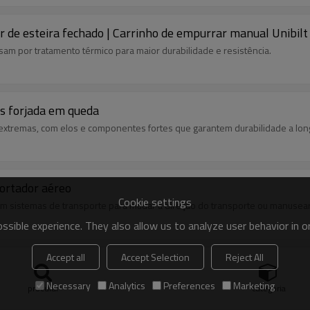
 de esteira fechado | Carrinho de empurrar manual Unibil
ssam por tratamento térmico para maior durabilidade e resistência.
s forjada em queda
 extremas, com elos e componentes fortes que garantem durabilidade a lon
portador aéreo
Cookie settings
m sistemas de transporte para mudar a direção do transporte ou manusea
sible experience. They also allow us to analyze user behavior in 
Accept all
Accept Selection
Reject All
ntes para transportadores aéreos de viga I
 que seu carrinho transportador de viga I suspensa permaneça em ótimas c
Necessary
Analytics
Preferences
Marketing
procurar
categoria