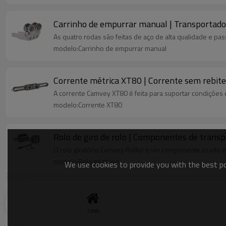
Carrinho de empurrar manual | Transportador
As quatro rodas são feitas de aço de alta qualidade e pa
modelo:Carrinho de empurrar manual
Corrente métrica XT80 | Corrente sem rebite
A corrente Camvey XT80 é feita para suportar condições
modelo:Corrente XT80
Rolo de giro de rolo | Componentes de trans
O rolo giratório Camvey Roller é um componente usado e
modelo:Rolo giratório
We use cookies to provide you with the best pos
Porcas e parafusos para carrinhos | Compone
As porcas e parafusos para carrinhos Camvey garantirão
casa
modelo:Porcas e parafusos para carrinhos