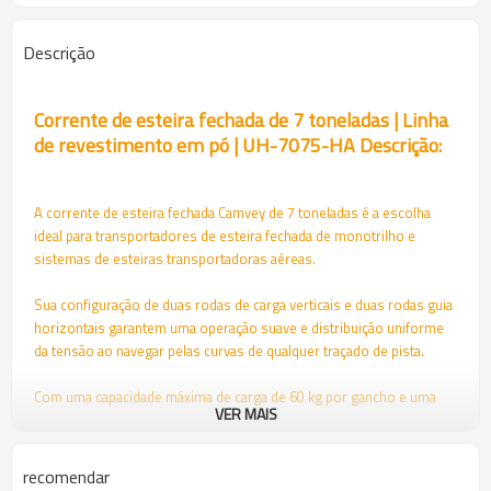
Descrição
Corrente de esteira fechada de 7 toneladas | Linha
de revestimento em pó | UH-7075-HA Descrição:
A corrente de esteira fechada Camvey de 7 toneladas é a escolha
ideal para transportadores de esteira fechada de monotrilho e
sistemas de esteiras transportadoras aéreas.
Sua configuração de duas rodas de carga verticais e duas rodas guia
horizontais garantem uma operação suave e distribuição uniforme
da tensão ao navegar pelas curvas de qualquer traçado de pista.
Com uma capacidade máxima de carga de 60 kg por gancho e uma
VER MAIS
resistência à tração máxima de 73 kN, nossa Corrente de Trilho
Fechada de 7 Toneladas foi projetada para lidar com os requisitos de
serviço pesado de aplicações de monotrilhos e transportadores
recomendar
aéreos.