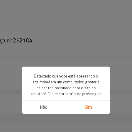
eça nº 252104
Detectado que você está acessando o
site móvel em um computador, gostaria
de ser redirecionado para o site do
desktop? Clique em 'sim' para prosseguir
Não
Sim