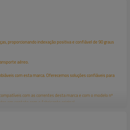
ças, proporcionando indexação positiva e confiável de 90 graus
ransporte aéreo.
mbiáveis com esta marca. Oferecemos soluções confiáveis para
 compatíveis com as correntes desta marca e com o modelo nº
tre em contato com o fabricante original.