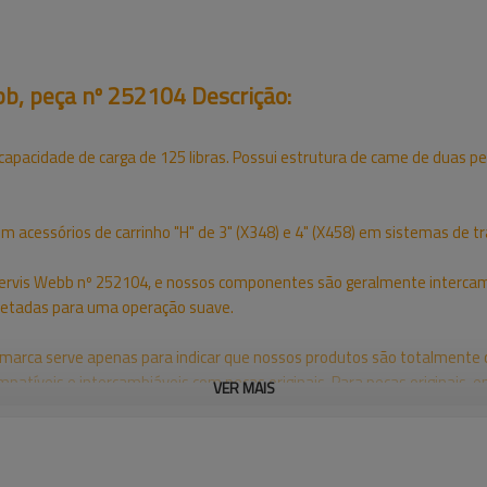
bb, peça nº 252104 Descrição:
capacidade de carga de 125 libras. Possui estrutura de came de duas pe
om acessórios de carrinho "H" de 3" (X348) e 4" (X458) em sistemas de t
 Jervis Webb nº 252104, e nossos componentes são geralmente interca
jetadas para uma operação suave.
a marca serve apenas para indicar que nossos produtos são totalmente
atíveis e intercambiáveis com peças originais. Para peças originais, en
VER MAIS
ebb, peça nº 252104 Imagens: