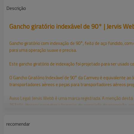
Descrição
Gancho giratório indexável de 90° | Jervis We
Gancho giratório com indexação de 90°, feito de aço fundido, com 
para uma operação suave e precisa.
Este gancho giratório de indexação foi projetado para ser usado c
O Gancho Giratório Indexável de 90° da Camvey é equivalente ao
transportadores aéreos e peças para transportadores aéreos pro
Aviso Legal: Jervis Webb é uma marca registrada. A menção dest
252104. Nossos produtos são peças de reposição de reposição, comp
Gancho giratório indexável de 90° | Jervis W
recomendar