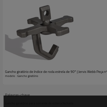
Gancho giratório de índice de roda estrela de 90° | Jervis Webb Peça 
modelo : Gancho giratório
Palavras-chave
Gancho giratório para corrente de esteira fechada