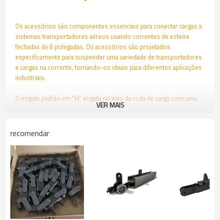
Os acessórios são componentes essenciais para conectar cargas a
sistemas transportadores aéreos usando correntes de esteira
fechadas de 8 polegadas. Os acessórios são projetados
especificamente para suspender uma variedade de transportadores
e cargas na corrente, tornando-os ideais para diferentes aplicações
industriais.
O engate padrão em "H" engata no eixo da roda de carga com uma
VER MAIS
ação semelhante a uma tesoura, o que garante uma conexão segura
e estável. Ele é travado na posição pelo parafuso de suporte de
carga no furo inferior, impedindo que seja removido até que o
recomendar
parafuso seja removido. Este design proporciona uma conexão
confiável e durável para a corrente transportadora.
O acessório padrão em "H" para corrente de esteira fechada de 8
polegadas é fácil de instalar e pode ser posicionado em qualquer
lugar ao longo da linha transportadora. Seu mecanismo tipo tesoura
torna a instalação rápida e simples, enquanto o parafuso de fixação
da manilha do transportador trava o acessório com segurança no